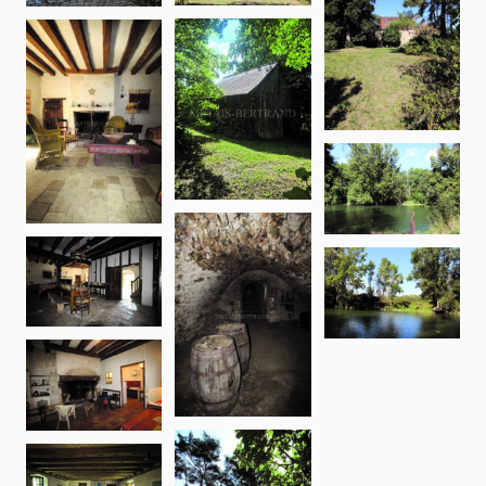
D
E
F
G
Emissions of CO2 are important