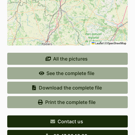
Leaflet
|
©
OpenStreetMap
All the pictures
See the complete file
Download the complete file
Print the complete file
Contact us
02 47 93 18 38