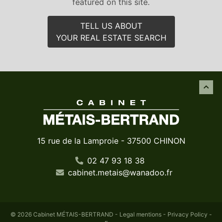
featured on this site.
TELL US ABOUT
YOUR REAL ESTATE SEARCH
15 rue de la Lamproie - 37500 CHINON
02 47 93 18 38
cabinet
.
metais
@
wanadoo
.
fr
© 2026 Cabinet MÉTAIS-BERTRAND -
Legal mentions
-
Privacy Policy
-