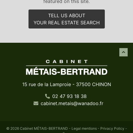
featured on this site.
TELL US ABOUT
YOUR REAL ESTATE SEARCH
15 rue de la Lamproie - 37500 CHINON
02 47 93 18 38
cabinet
.
metais
@
wanadoo
.
fr
© 2026 Cabinet MÉTAIS-BERTRAND -
Legal mentions
-
Privacy Policy
-