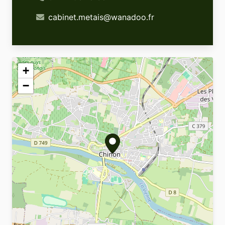
cabinet
.
metais
@
wanadoo
.
fr
+
−